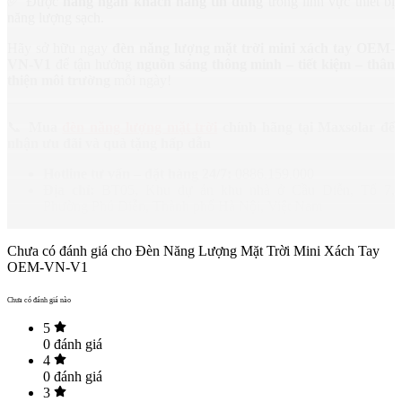
✅ Được
hàng ngàn khách hàng tin dùng
trong lĩnh vực thiết bị
năng lượng sạch.
Hãy sở hữu ngay
đèn năng lượng mặt trời mini xách tay OEM-
VN-V1
để tận hưởng
nguồn sáng thông minh – tiết kiệm – thân
thiện môi trường
mỗi ngày!
📞
Mua
đèn năng lượng mặt trời
chính hãng tại Maxsolar để
nhận ưu đãi và quà tặng hấp dẫn
Hotline tư vấn – đặt hàng 24/7:
0886.159.000
Địa chỉ:
BT05, Khu dự án khu nhà ở Cầu Diễn, Tổ 7,
Phường Phú Diễn, Thành phố Hà Nội, Việt Nam
Chưa có đánh giá cho Đèn Năng Lượng Mặt Trời Mini Xách Tay
OEM-VN-V1
Chưa có đánh giá nào
5
0
đánh giá
4
0
đánh giá
3