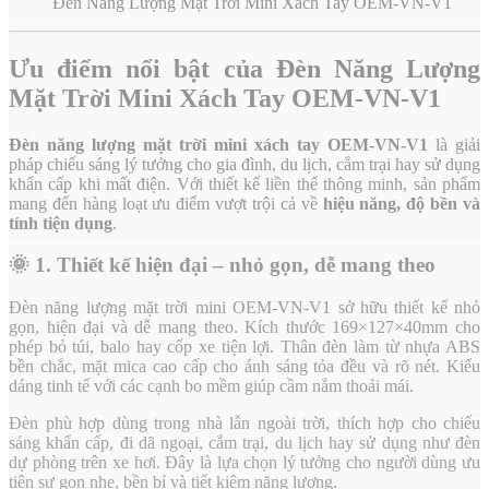
Đèn Năng Lượng Mặt Trời Mini Xách Tay OEM-VN-V1
Ưu điểm nổi bật của Đèn Năng Lượng
Mặt Trời Mini Xách Tay OEM-VN-V1
Đèn năng lượng mặt trời mini xách tay OEM-VN-V1
là giải
pháp chiếu sáng lý tưởng cho gia đình, du lịch, cắm trại hay sử dụng
khẩn cấp khi mất điện. Với thiết kế liền thể thông minh, sản phẩm
mang đến hàng loạt ưu điểm vượt trội cả về
hiệu năng, độ bền và
tính tiện dụng
.
🌞
1. Thiết kế hiện đại – nhỏ gọn, dễ mang theo
Đèn năng lượng mặt trời mini OEM-VN-V1 sở hữu thiết kế nhỏ
gọn, hiện đại và dễ mang theo. Kích thước 169×127×40mm cho
phép bỏ túi, balo hay cốp xe tiện lợi. Thân đèn làm từ nhựa ABS
bền chắc, mặt mica cao cấp cho ánh sáng tỏa đều và rõ nét. Kiểu
dáng tinh tế với các cạnh bo mềm giúp cầm nắm thoải mái.
Đèn phù hợp dùng trong nhà lẫn ngoài trời, thích hợp cho chiếu
sáng khẩn cấp, đi dã ngoại, cắm trại, du lịch hay sử dụng như đèn
dự phòng trên xe hơi. Đây là lựa chọn lý tưởng cho người dùng ưu
tiên sự gọn nhẹ, bền bỉ và tiết kiệm năng lượng.