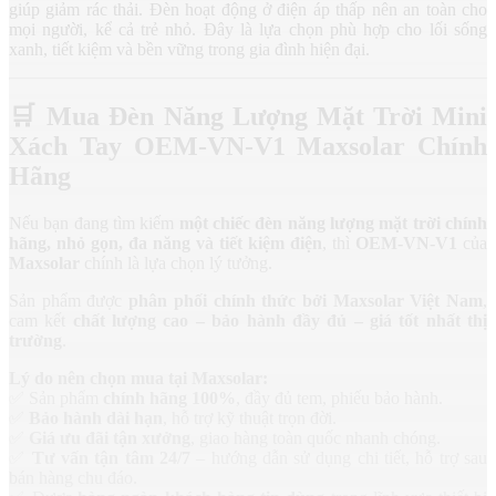
giúp giảm rác thải. Đèn hoạt động ở điện áp thấp nên an toàn cho
mọi người, kể cả trẻ nhỏ. Đây là lựa chọn phù hợp cho lối sống
xanh, tiết kiệm và bền vững trong gia đình hiện đại.
🛒
Mua Đèn Năng Lượng Mặt Trời Mini
Xách Tay OEM-VN-V1 Maxsolar Chính
Hãng
Nếu bạn đang tìm kiếm
một chiếc
đèn năng lượng mặt trời chính
hãng
, nhỏ gọn, đa năng và tiết kiệm điện
, thì
OEM-VN-V1
của
Maxsolar
chính là lựa chọn lý tưởng.
Sản phẩm được
phân phối chính thức bởi Maxsolar Việt Nam
,
cam kết
chất lượng cao – bảo hành đầy đủ – giá tốt nhất thị
trường
.
Lý do nên chọn mua tại Maxsolar:
✅ Sản phẩm
chính hãng 100%
, đầy đủ tem, phiếu bảo hành.
✅
Bảo hành dài hạn
, hỗ trợ kỹ thuật trọn đời.
✅
Giá ưu đãi tận xưởng
, giao hàng toàn quốc nhanh chóng.
✅
Tư vấn tận tâm 24/7
– hướng dẫn sử dụng chi tiết, hỗ trợ sau
bán hàng chu đáo.