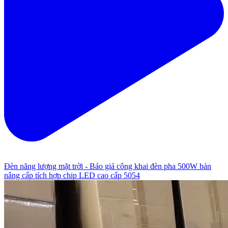
Đèn năng lượng mặt trời - Báo giá công khai đèn pha 500W bản
nâng cấp tích hợp chip LED cao cấp 5054