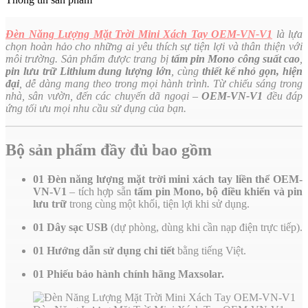
Đèn Năng Lượng Mặt Trời Mini Xách Tay OEM-VN-V1
là lựa
chọn hoàn hảo cho những ai yêu thích sự tiện lợi và thân thiện với
môi trường. Sản phẩm được trang bị
tấm pin Mono công suất cao
,
pin lưu trữ Lithium dung lượng lớn
, cùng
thiết kế nhỏ gọn, hiện
đại
, dễ dàng mang theo trong mọi hành trình. Từ chiếu sáng trong
nhà, sân vườn, đến các chuyến dã ngoại –
OEM-VN-V1
đều đáp
ứng tối ưu mọi nhu cầu sử dụng của bạn.
Bộ sản phẩm đầy đủ bao gồm
01 Đèn năng lượng mặt trời mini xách tay liền thể OEM-
VN-V1
– tích hợp sẵn
tấm pin Mono, bộ điều khiển và pin
lưu trữ
trong cùng một khối, tiện lợi khi sử dụng.
01 Dây sạc USB
(dự phòng, dùng khi cần nạp điện trực tiếp).
01 Hướng dẫn sử dụng chi tiết
bằng tiếng Việt.
01 Phiếu bảo hành chính hãng Maxsolar.