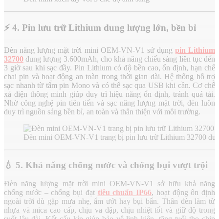
⚡
4. Pin lưu trữ Lithium dung lượng lớn, bền bỉ
Đèn năng lượng mặt trời mini OEM-VN-V1 sử dụng
pin Lithium
32700
dung lượng 3.600mAh, cho khả năng chiếu sáng liên tục đến
3 giờ sau khi sạc đầy. Pin Lithium có độ bền cao, ổn định, hạn chế
chai pin và hoạt động an toàn trong thời gian dài. Hệ thống hỗ trợ
sạc nhanh từ tấm pin Mono và có thể sạc qua USB khi cần. Cơ chế
xả điện thông minh giúp duy trì hiệu năng ổn định, tránh quá tải.
Nhờ công nghệ pin tiên tiến và sạc năng lượng mặt trời, đèn luôn
duy trì nguồn sáng bền bỉ, an toàn và thân thiện với môi trường.
Đèn mini OEM-VN-V1 trang bị pin lưu trữ Lithium 32700 d
💧
5. Khả năng chống nước và chống bụi vượt trội
Đèn năng lượng mặt trời mini OEM-VN-V1 sở hữu khả năng
chống nước – chống bụi đạt
tiêu chuẩn IP66
, hoạt động ổn định
ngoài trời dù gặp mưa nhẹ, ẩm ướt hay bụi bẩn. Thân đèn làm từ
nhựa và mica cao cấp, chịu va đập, chịu nhiệt tốt và giữ độ trong
suốt lâu dài. Kết cấu kín giúp bảo vệ linh kiện, tăng tuổi thọ chip