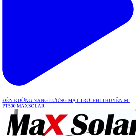
ĐÈN ĐƯỜNG NĂNG LƯỢNG MẶT TRỜI PHI THUYỀN M-
PT500 MAXSOLAR