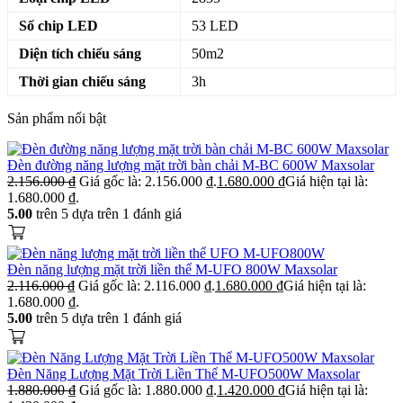
Số chip LED
53 LED
Diện tích chiếu sáng
50m2
Thời gian chiếu sáng
3h
Sản phẩm nổi bật
Đèn đường năng lượng mặt trời bàn chải M-BC 600W Maxsolar
2.156.000
₫
Giá gốc là: 2.156.000 ₫.
1.680.000
₫
Giá hiện tại là:
1.680.000 ₫.
5.00
trên 5 dựa trên
1
đánh giá
Đèn năng lượng mặt trời liền thể M-UFO 800W Maxsolar
2.116.000
₫
Giá gốc là: 2.116.000 ₫.
1.680.000
₫
Giá hiện tại là:
1.680.000 ₫.
5.00
trên 5 dựa trên
1
đánh giá
Đèn Năng Lượng Mặt Trời Liền Thể M-UFO500W Maxsolar
1.880.000
₫
Giá gốc là: 1.880.000 ₫.
1.420.000
₫
Giá hiện tại là: