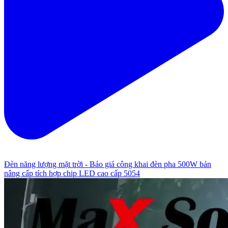
Đèn năng lượng mặt trời - Báo giá công khai đèn pha 500W bản
nâng cấp tích hợp chip LED cao cấp 5054