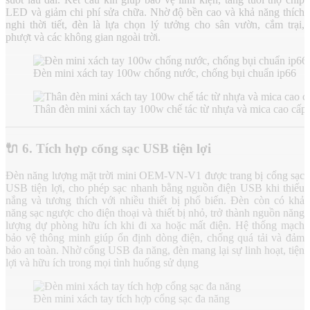
LED và giảm chi phí sửa chữa. Nhờ độ bền cao và khả năng thích
nghi thời tiết, đèn là lựa chọn lý tưởng cho sân vườn, cắm trại,
phượt và các không gian ngoài trời.
Đèn mini xách tay 100w chống nước, chống bụi chuẩn ip66
Thân đèn mini xách tay 100w chế tác từ nhựa và mica cao cấp
🔌
6. Tích hợp cổng sạc USB tiện lợi
Đèn năng lượng mặt trời mini OEM-VN-V1 được trang bị cổng sạc
USB tiện lợi, cho phép sạc nhanh bằng nguồn điện USB khi thiếu
nắng và tương thích với nhiều thiết bị phổ biến. Đèn còn có khả
năng sạc ngược cho điện thoại và thiết bị nhỏ, trở thành nguồn năng
lượng dự phòng hữu ích khi đi xa hoặc mất điện. Hệ thống mạch
bảo vệ thông minh giúp ổn định dòng điện, chống quá tải và đảm
bảo an toàn. Nhờ cổng USB đa năng, đèn mang lại sự linh hoạt, tiện
lợi và hữu ích trong mọi tình huống sử dụng
Đèn mini xách tay tích hợp cổng sạc đa năng