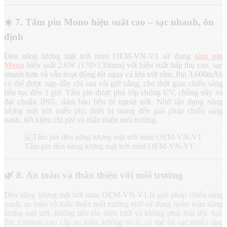
☀️ 7.
Tấm pin Mono hiệu suất cao – sạc nhanh, ổn
định
Đèn năng lượng mặt trời mini OEM-VN-V1 sử dụng
tấm pin
Mono
hiệu suất 2.6W (170×130mm) với hiệu suất hấp thụ cao, sạc
nhanh hơn và vẫn hoạt động tốt ngay cả khi trời râm. Pin 3.600mAh
có thể được nạp đầy chỉ sau vài giờ nắng, cho thời gian chiếu sáng
liên tục đến 3 giờ. Tấm pin được phủ lớp chống UV, chống trầy và
đạt chuẩn IP65, đảm bảo bền bỉ ngoài trời. Nhờ tận dụng năng
lượng mặt trời miễn phí, thiết bị mang đến giải pháp chiếu sáng
xanh, tiết kiệm chi phí và thân thiện môi trường.
Tấm pin đèn năng lượng mặt trời mini OEM-VN-V1
🌿
8. An toàn và thân thiện với môi trường
Đèn năng lượng mặt trời mini OEM-VN-V1 là giải pháp chiếu sáng
xanh, an toàn và thân thiện môi trường nhờ sử dụng hoàn toàn năng
lượng mặt trời, không tiêu tốn điện lưới và không phát thải độc hại.
Pin Lithium cao cấp an toàn, không rò rỉ, có thể tái sạc nhiều lần,