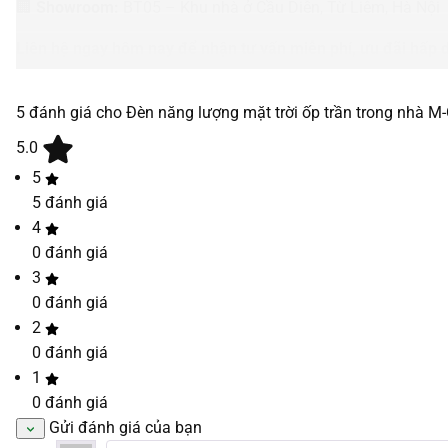
🏢
Showroom:
BT05 – Khu nhà ở Cầu Diễn, Từ Liêm, Hà Nội
Liên hệ ngay hôm nay để nhận tư vấn miễn phí, ưu đãi hấp d
5 đánh giá cho
Đèn năng lượng mặt trời ốp trần trong nhà 
5.0
5
5
đánh giá
4
0
đánh giá
3
0
đánh giá
2
0
đánh giá
1
0
đánh giá
Gửi đánh giá của bạn