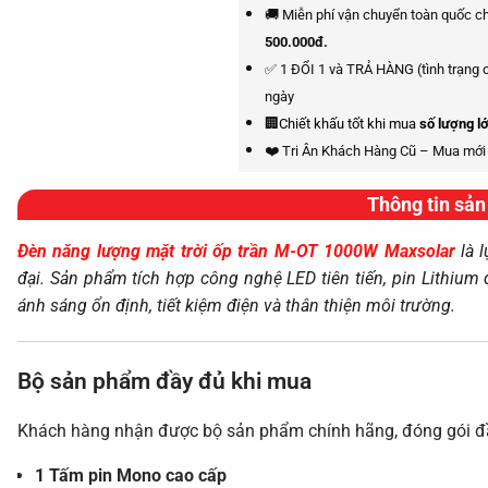
🚚 Miễn phí vận chuyển toàn quốc c
500.000đ.
✅ 1 ĐỔI 1 và TRẢ HÀNG (tình trạng 
ngày
🏢Chiết khấu tốt khi mua
số lượng l
❤️ Tri Ân Khách Hàng Cũ – Mua mớ
Thông tin sả
Đèn năng lượng mặt trời ốp trần M-OT 1000W Maxsolar
là 
đại. Sản phẩm tích hợp công nghệ LED tiên tiến, pin Lithium 
ánh sáng ổn định, tiết kiệm điện và thân thiện môi trường.
Bộ sản phẩm đầy đủ khi mua
Khách hàng nhận được bộ sản phẩm chính hãng, đóng gói đ
1 Tấm pin Mono cao cấp