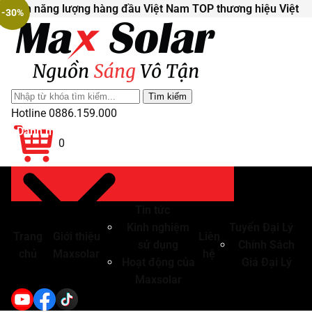
Đèn năng lượng hàng đầu Việt Nam
TOP thương hiệu Việt
-30%
Tìm
kiếm
Hotline
0886.159.000
cho:
Danh mục sản phẩm
0
Tin tức
Kinh nghiệm
Tuyển Đại Lý
Trang
Giới thiệu
Liên
sử dụng
Chính Sách
chủ
Maxsolar
hệ
Hoạt động của
Giá Đại Lý
Maxsolar