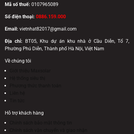
Mã số thuế:
0107965089
Số điện thoại:
0886.159.000
Email:
vietnhat82017@gmail.com
Địa chỉ:
BT05, Khu dự án khu nhà ở Cầu Diễn, Tổ 7,
Phường Phú Diễn, Thành phố Hà Nội, Việt Nam
Về chúng tôi
Giới thiệu Maxsolar
Hệ thống siêu thị
Phương thức thanh toán
Liên hệ
Tin tức
Hỗ trợ khách hàng
Chính sách bảo mật thông tin
Chính sách vận chuyển và giao nhận