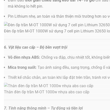
Đảm bảo
thời gian chiếu sáng kéo dài 14–16 giờ
chỉ sau 
mà không lo hết pin.
Pin Lithium nhẹ, an toàn và thân thiện môi trường hơn so vớ
Đèn ốp trần M-OT 1000W sử dụng 7 cell pin Lithium 32650 lo
6. Vật liệu cao cấp – Độ bền vượt trội
Vỏ đèn nhựa ABS:
Chống va đập, chịu nhiệt tốt, không biến
Mica trong suốt:
Tạo ánh sáng đều, sang trọng, chống ố và
Thiết kế chắc chắn, an toàn khi lắp đặt trên trần, tránh rơ
Thân đèn ốp trần M-OT 1000w nhựa abs cao cấp
7. Tính năng thông minh – Tự động và tiện lợi