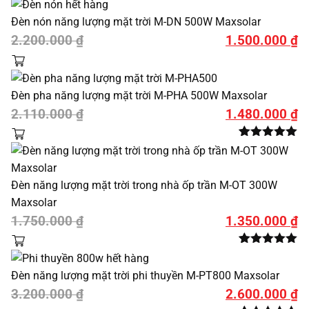
là:
tại
Đèn nón năng lượng mặt trời M-DN 500W Maxsolar
3.000.000 ₫.
là:
Giá
Giá
2.200.000
₫
1.500.000
₫
2.100.000 ₫.
gốc
hiện
là:
tại
Đèn pha năng lượng mặt trời M-PHA 500W Maxsolar
2.200.000 ₫.
là:
Giá
Giá
2.110.000
₫
1.480.000
₫
1.500.000 ₫.
gốc
hiện
5.00
5
trên 5
là:
tại
dựa trên
đánh giá
2.110.000 ₫.
là:
Đèn năng lượng mặt trời trong nhà ốp trần M-OT 300W
1.480.000 ₫.
Maxsolar
Giá
Giá
1.750.000
₫
1.350.000
₫
gốc
hiện
5.00
5
trên 5
là:
tại
dựa trên
Đèn năng lượng mặt trời phi thuyền M-PT800 Maxsolar
đánh giá
1.750.000 ₫.
là:
Giá
Giá
3.200.000
₫
2.600.000
₫
1.350.000 ₫.