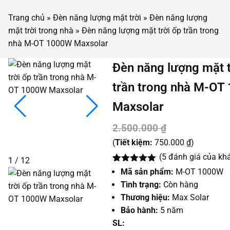
Trang chủ
»
Đèn năng lượng mặt trời
»
Đèn năng lượng
mặt trời trong nhà
»
Đèn năng lượng mặt trời ốp trần trong
nhà M-OT 1000W Maxsolar
Đèn năng lượng mặt t
trần trong nhà M-OT
Maxsolar
Giá
Giá
2.500.000
₫
gốc
hiện
(
Tiết kiệm:
750.000
₫
)
(
5
đánh giá của kh
là:
tại
1 / 12
5.00
5
trên 5
Mã sản phẩm:
M-OT 1000W
2.500.000 ₫.
là:
dựa trên
Tình trạng:
Còn hàng
đánh giá
1.750.000 ₫.
Thương hiệu:
Max Solar
Bảo hành:
5 năm
SL: