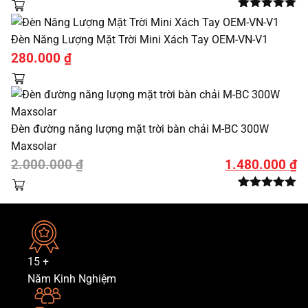
gốc
hiện
5.00
5
trên 5
là:
tại
dựa trên
Đèn Năng Lượng Mặt Trời Mini Xách Tay OEM-VN-V1
đánh giá
3.200.000 ₫.
là:
280.000
₫
2.600.000 ₫.
Đèn đường năng lượng mặt trời bàn chải M-BC 300W
Maxsolar
Giá
Giá
2.000.000
₫
1.480.000
₫
gốc
hiện
5.00
3
trên 5
là:
tại
dựa trên
đánh giá
2.000.000 ₫.
là:
1.480.000 ₫.
15
+
Năm Kinh Nghiệm