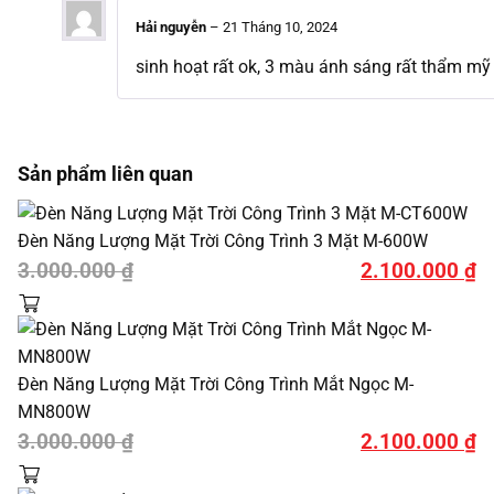
Hải nguyễn
–
21 Tháng 10, 2024
sinh hoạt rất ok, 3 màu ánh sáng rất thẩm mỹ
Sản phẩm liên quan
Đèn Năng Lượng Mặt Trời Công Trình 3 Mặt M-600W
Giá
Giá
3.000.000
₫
2.100.000
₫
gốc
hiện
là:
tại
3.000.000 ₫.
là:
Đèn Năng Lượng Mặt Trời Công Trình Mắt Ngọc M-
2.100.000 ₫.
MN800W
Giá
Giá
3.000.000
₫
2.100.000
₫
gốc
hiện