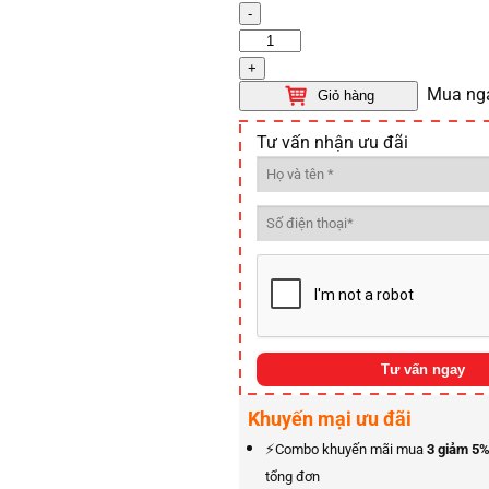
-
Đèn
năng
+
lượng
Mua ng
Giỏ hàng
mặt
Tư vấn nhận ưu đãi
trời
ốp
trần
trong
nhà
M-
OT
1000W
Maxsolar
số
Xem thê
Khuyến mại ưu đãi
lượng
⚡️Combo khuyến mãi mua
3 giảm 5
tổng đơn