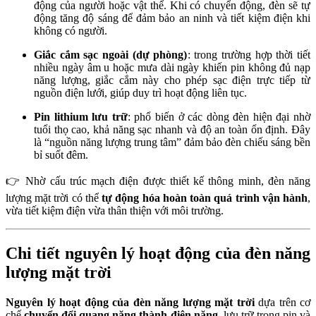
động của người hoặc vật thể. Khi có chuyển động, đèn sẽ tự
động tăng độ sáng để đảm bảo an ninh và tiết kiệm điện khi
không có người.
Giắc cắm sạc ngoài (dự phòng)
: trong trường hợp thời tiết
nhiều ngày âm u hoặc mưa dài ngày khiến pin không đủ nạp
năng lượng, giắc cắm này cho phép sạc điện trực tiếp từ
nguồn điện lưới, giúp duy trì hoạt động liên tục.
Pin lithium lưu trữ
: phổ biến ở các dòng đèn hiện đại nhờ
tuổi thọ cao, khả năng sạc nhanh và độ an toàn ổn định. Đây
là “nguồn năng lượng trung tâm” đảm bảo đèn chiếu sáng bền
bỉ suốt đêm.
👉 Nhờ cấu trúc mạch điện được thiết kế thông minh, đèn năng
lượng mặt trời có thể
tự động hóa hoàn toàn quá trình vận hành
,
vừa tiết kiệm điện vừa thân thiện với môi trường.
Chi tiết nguyên lý hoạt động của đèn năng
lượng mặt trời
Nguyên lý hoạt động của đèn năng lượng mặt trời
dựa trên cơ
chế
chuyển đổi quang năng thành điện năng
, lưu trữ trong pin và