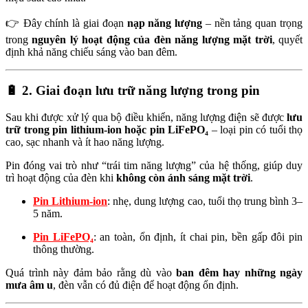
👉 Đây chính là giai đoạn
nạp năng lượng
– nền tảng quan trọng
trong
nguyên lý hoạt động của đèn năng lượng mặt trời
, quyết
định khả năng chiếu sáng vào ban đêm.
🔋
2. Giai đoạn lưu trữ năng lượng trong pin
Sau khi được xử lý qua bộ điều khiển, năng lượng điện sẽ được
lưu
trữ trong pin lithium-ion hoặc pin LiFePO₄
– loại pin có tuổi thọ
cao, sạc nhanh và ít hao năng lượng.
Pin đóng vai trò như “trái tim năng lượng” của hệ thống, giúp duy
trì hoạt động của đèn khi
không còn ánh sáng mặt trời
.
Pin Lithium-ion
: nhẹ, dung lượng cao, tuổi thọ trung bình 3–
5 năm.
Pin LiFePO₄
: an toàn, ổn định, ít chai pin, bền gấp đôi pin
thông thường.
Quá trình này đảm bảo rằng dù vào
ban đêm hay những ngày
mưa âm u
, đèn vẫn có đủ điện để hoạt động ổn định.