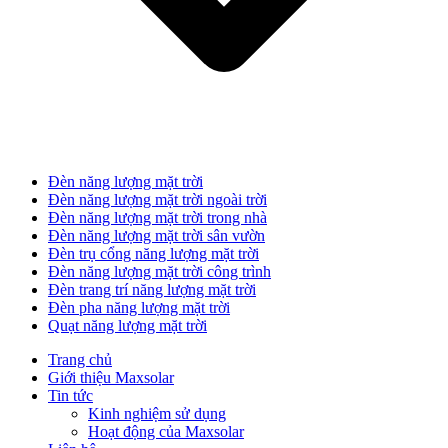
Đèn năng lượng mặt trời
Đèn năng lượng mặt trời ngoài trời
Đèn năng lượng mặt trời trong nhà
Đèn năng lượng mặt trời sân vườn
Đèn trụ cổng năng lượng mặt trời
Đèn năng lượng mặt trời công trình
Đèn trang trí năng lượng mặt trời
Đèn pha năng lượng mặt trời
Quạt năng lượng mặt trời
Trang chủ
Giới thiệu Maxsolar
Tin tức
Kinh nghiệm sử dụng
Hoạt động của Maxsolar