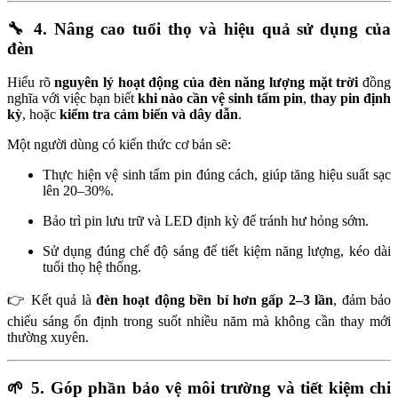
🔧
4. Nâng cao tuổi thọ và hiệu quả sử dụng của
đèn
Hiểu rõ
nguyên lý hoạt động của đèn năng lượng mặt trời
đồng
nghĩa với việc bạn biết
khi nào cần vệ sinh tấm pin
,
thay pin định
kỳ
, hoặc
kiểm tra cảm biến và dây dẫn
.
Một người dùng có kiến thức cơ bản sẽ:
Thực hiện vệ sinh tấm pin đúng cách, giúp tăng hiệu suất sạc
lên 20–30%.
Bảo trì pin lưu trữ và LED định kỳ để tránh hư hỏng sớm.
Sử dụng đúng chế độ sáng để tiết kiệm năng lượng, kéo dài
tuổi thọ hệ thống.
👉 Kết quả là
đèn hoạt động bền bỉ hơn gấp 2–3 lần
, đảm bảo
chiếu sáng ổn định trong suốt nhiều năm mà không cần thay mới
thường xuyên.
🌱
5. Góp phần bảo vệ môi trường và tiết kiệm chi