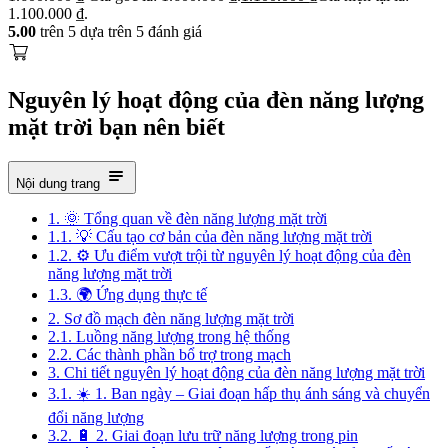
1.100.000 ₫.
5.00
trên 5 dựa trên
5
đánh giá
Nguyên lý hoạt động của đèn năng lượng
mặt trời bạn nên biết
Nội dung trang
1.
🌞 Tổng quan về đèn năng lượng mặt trời
1.1.
💡 Cấu tạo cơ bản của đèn năng lượng mặt trời
1.2.
⚙️ Ưu điểm vượt trội từ nguyên lý hoạt động của đèn
năng lượng mặt trời
1.3.
🌍 Ứng dụng thực tế
2.
Sơ đồ mạch đèn năng lượng mặt trời
2.1.
Luồng năng lượng trong hệ thống
2.2.
Các thành phần bổ trợ trong mạch
3.
Chi tiết nguyên lý hoạt động của đèn năng lượng mặt trời
3.1.
☀️ 1. Ban ngày – Giai đoạn hấp thụ ánh sáng và chuyển
đổi năng lượng
3.2.
🔋 2. Giai đoạn lưu trữ năng lượng trong pin