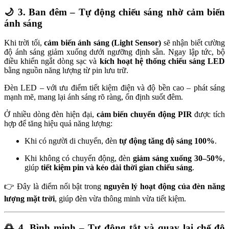
🌙
3. Ban đêm – Tự động chiếu sáng nhờ cảm biến
ánh sáng
Khi trời tối,
cảm biến ánh sáng (Light Sensor)
sẽ nhận biết cường
độ ánh sáng giảm xuống dưới ngưỡng định sẵn. Ngay lập tức, bộ
điều khiển ngắt dòng sạc và
kích hoạt hệ thống chiếu sáng LED
bằng nguồn năng lượng từ pin lưu trữ.
Đèn LED – với ưu điểm tiết kiệm điện và độ bền cao – phát sáng
mạnh mẽ, mang lại ánh sáng rõ ràng, ổn định suốt đêm.
Ở nhiều dòng đèn hiện đại,
cảm biến chuyển động PIR
được tích
hợp để tăng hiệu quả năng lượng:
Khi có người di chuyển, đèn
tự động tăng độ sáng 100%
.
Khi không có chuyển động, đèn
giảm sáng xuống 30–50%
,
giúp
tiết kiệm pin và kéo dài thời gian chiếu sáng
.
👉 Đây là điểm nổi bật trong
nguyên lý hoạt động của đèn năng
lượng mặt trời
, giúp đèn vừa thông minh vừa tiết kiệm.
🌅
4. Bình minh – Tự động tắt và quay lại chế độ