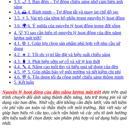
3.3.
🌙 3. Ban đêm – Tự động chiếu sáng nhờ cảm biến ánh
sáng
3.4.
🌅 4. Bình minh – Tự động tắt và quay lại chế độ sạc
3.5.
⚡ 5. Vai trò của từng bộ phận trong nguyên lý hoạt động
3.6.
🌍 6. Ý nghĩa của nguyên lý hoạt động trong đời sống
4.
💡 Vì sao cần hiểu rõ nguyên lý hoạt động của đèn năng
lượng mặt trời?
4.1.
⚙️ 1. Giúp lựa chọn sản phẩm phù hợp với nhu cầu sử
dụng
4.2.
☀️ 2. Tối ưu vị trí lắp đặt và hiệu suất chiếu sáng
4.3.
🔋 3. Phát hiện sớm sự cố và xử lý kịp thời
4.4.
🔧 4. Nâng cao tuổi thọ và hiệu quả sử dụng của đèn
4.5.
🌱 5. Góp phần bảo vệ môi trường và tiết kiệm chi phí
4.6.
💬 6. Tận dụng tối đa công nghệ chiếu sáng thông minh
5.
Kết luận
Nguyên lý hoạt động của đèn năng lượng mặt trời
dựa trên quá
trình chuyển đổi ánh sáng thành điện năng, lưu trữ trong pin và sử
dụng vào ban đêm. Nhờ vậy, đèn không cần điện lưới, vừa tiết kiệm
chi phí vừa an toàn và thân thiện với môi trường. Bài viết này sẽ
giúp bạn hiểu rõ cấu tạo, cách vận hành và các yếu tố ảnh hưởng
đến hiệu suất để chọn được sản phẩm phù hợp và sử dụng hiệu quả
nhất.