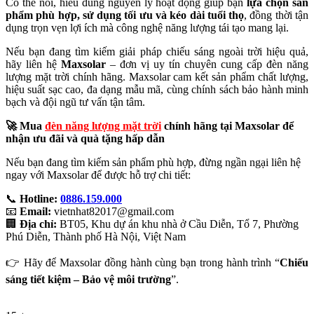
Có thể nói, hiểu đúng nguyên lý hoạt động giúp bạn
lựa chọn sản
phẩm phù hợp, sử dụng tối ưu và kéo dài tuổi thọ
, đồng thời tận
dụng trọn vẹn lợi ích mà công nghệ năng lượng tái tạo mang lại.
Nếu bạn đang tìm kiếm giải pháp chiếu sáng ngoài trời hiệu quả,
hãy liên hệ
Maxsolar
– đơn vị uy tín chuyên cung cấp đèn năng
lượng mặt trời chính hãng. Maxsolar cam kết sản phẩm chất lượng,
hiệu suất sạc cao, đa dạng mẫu mã, cùng chính sách bảo hành minh
bạch và đội ngũ tư vấn tận tâm.
🚀 Mua
đèn năng lượng mặt trời
chính hãng tại Maxsolar để
nhận ưu đãi và quà tặng hấp dẫn
Nếu bạn đang tìm kiếm sản phẩm phù hợp, đừng ngần ngại liên hệ
ngay với Maxsolar để được hỗ trợ chi tiết:
📞
Hotline:
0886.159.000
📧
Email:
vietnhat82017@gmail.com
🏢
Địa chỉ:
BT05, Khu dự án khu nhà ở Cầu Diễn, Tổ 7, Phường
Phú Diễn, Thành phố Hà Nội, Việt Nam
👉 Hãy để Maxsolar đồng hành cùng bạn trong hành trình “
Chiếu
sáng tiết kiệm – Bảo vệ môi trường
”.