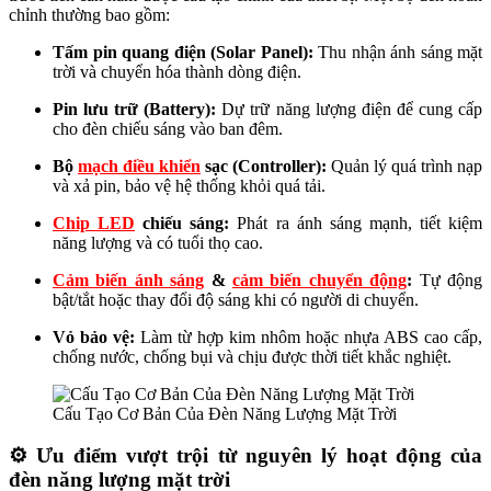
chỉnh thường bao gồm:
Tấm pin quang điện (Solar Panel):
Thu nhận ánh sáng mặt
trời và chuyển hóa thành dòng điện.
Pin lưu trữ (Battery):
Dự trữ năng lượng điện để cung cấp
cho đèn chiếu sáng vào ban đêm.
Bộ
mạch điều khiển
sạc (Controller):
Quản lý quá trình nạp
và xả pin, bảo vệ hệ thống khỏi quá tải.
Chip LED
chiếu sáng:
Phát ra ánh sáng mạnh, tiết kiệm
năng lượng và có tuổi thọ cao.
Cảm biến ánh sáng
&
cảm biến chuyển động
:
Tự động
bật/tắt hoặc thay đổi độ sáng khi có người di chuyển.
Vỏ bảo vệ:
Làm từ hợp kim nhôm hoặc nhựa ABS cao cấp,
chống nước, chống bụi và chịu được thời tiết khắc nghiệt.
Cấu Tạo Cơ Bản Của Đèn Năng Lượng Mặt Trời
⚙️
Ưu điểm vượt trội từ nguyên lý hoạt động của
đèn năng lượng mặt trời