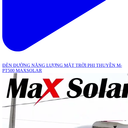
ĐÈN ĐƯỜNG NĂNG LƯỢNG MẶT TRỜI PHI THUYỀN M-
PT500 MAXSOLAR