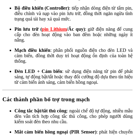
Bộ điều khiển (Controller)
: tiếp nhận dòng điện từ tấm pin,
điều chỉnh và nạp vào pin lưu trữ, đồng thời ngăn ngừa tình
trạng quá tải hay xả quá mức.
Pin lưu trữ (
pin Lithium
/Ắc quy)
: giữ điện năng để cung
cấp cho đèn hoạt động vào ban đêm hoặc những ngày ít
nắng.
Mạch điều khiển
: phân phối nguồn điện cho đèn LED và
cảm biến, đồng thời duy trì hoạt động ổn định của toàn hệ
thống.
Đèn LED + Cảm biến
: sử dụng điện năng từ pin để phát
sáng, tự động bật/tắt hoặc thay đổi cường độ dựa theo tín hiệu
từ cảm biến ánh sáng, cảm biến hồng ngoại.
Các thành phần bổ trợ trong mạch
Công tắc bật/tắt thủ công
: ngoài chế độ tự động, nhiều mẫu
đèn vẫn tích hợp công tắc thủ công, cho phép người dùng
kiểm soát đèn theo nhu cầu.
Mắt cảm biến hồng ngoại (PIR Sensor)
: phát hiện chuyển