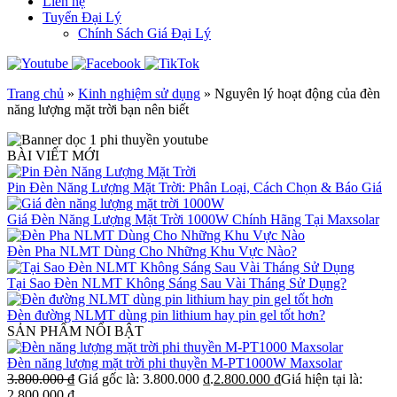
Liên hệ
Tuyển Đại Lý
Chính Sách Giá Đại Lý
Trang chủ
»
Kinh nghiệm sử dụng
»
Nguyên lý hoạt động của đèn
năng lượng mặt trời bạn nên biết
BÀI VIẾT MỚI
Pin Đèn Năng Lượng Mặt Trời: Phân Loại, Cách Chọn & Báo Giá
Giá Đèn Năng Lượng Mặt Trời 1000W Chính Hãng Tại Maxsolar
Đèn Pha NLMT Dùng Cho Những Khu Vực Nào?
Tại Sao Đèn NLMT Không Sáng Sau Vài Tháng Sử Dụng?
Đèn đường NLMT dùng pin lithium hay pin gel tốt hơn?
SẢN PHẨM NỔI BẬT
Đèn năng lượng mặt trời phi thuyền M-PT1000W Maxsolar
3.800.000
₫
Giá gốc là: 3.800.000 ₫.
2.800.000
₫
Giá hiện tại là:
2.800.000 ₫.