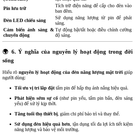
Tích trữ điện năng để cấp cho đèn vào
Pin lưu trữ
ban đêm.
Sử dụng năng lượng từ pin để phát
Đèn LED chiếu sáng
sáng.
Cảm biến ánh sáng &
Tự động bật/tắt hoặc điều chỉnh cường
chuyển động
độ sáng.
🌍
6. Ý nghĩa của nguyên lý hoạt động trong đời
sống
Hiểu rõ
nguyên lý hoạt động của đèn năng lượng mặt trời
giúp
người dùng:
Tối ưu vị trí lắp đặt
tấm pin để hấp thụ ánh nắng hiệu quả.
Phát hiện sớm sự cố
(như pin yếu, tấm pin bẩn, đèn sáng
yếu) để xử lý kịp thời.
Tăng tuổi thọ thiết bị
, giảm chi phí bảo trì và thay thế.
Sử dụng đèn hiệu quả hơn
, tận dụng tối đa lợi ích tiết kiệm
năng lượng và bảo vệ môi trường.