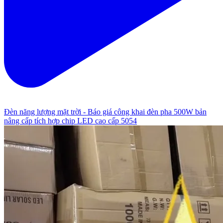
Đèn năng lượng mặt trời - Báo giá công khai đèn pha 500W bản
nâng cấp tích hợp chip LED cao cấp 5054