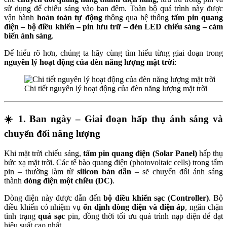
sử dụng để chiếu sáng vào ban đêm. Toàn bộ quá trình này được
vận hành
hoàn toàn tự động
thông qua hệ thống
tấm pin quang
điện – bộ điều khiển – pin lưu trữ – đèn LED chiếu sáng – cảm
biến ánh sáng
.
Để hiểu rõ hơn, chúng ta hãy cùng tìm hiểu từng giai đoạn trong
nguyên lý hoạt động của đèn năng lượng mặt trời
:
Chi tiết nguyên lý hoạt động của đèn năng lượng mặt trời
☀️
1. Ban ngày – Giai đoạn hấp thụ ánh sáng và
chuyển đổi năng lượng
Khi mặt trời chiếu sáng,
tấm pin quang điện (Solar Panel)
hấp thụ
bức xạ mặt trời. Các tế bào quang điện (photovoltaic cells) trong tấm
pin – thường làm từ
silicon bán dẫn
– sẽ chuyển đổi ánh sáng
thành
dòng điện một chiều (DC)
.
Dòng điện này được dẫn đến
bộ điều khiển sạc (Controller)
. Bộ
điều khiển có nhiệm vụ
ổn định dòng điện và điện áp
, ngăn chặn
tình trạng
quá sạc
pin, đồng thời tối ưu quá trình nạp điện để đạt
hiệu suất cao nhất.