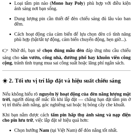
Loại tấm pin nào (
Mono hay Poly
) phù hợp với điều kiện
ánh sáng nơi bạn sống.
Dung lượng pin cần thiết để đèn chiếu sáng đủ lâu vào ban
đêm.
Cách hoạt động của cảm biến để lựa chọn đèn có tính năng
phù hợp (bật/tắt tự động, cảm biến chuyển động, hẹn giờ...).
👉 Nhờ đó, bạn sẽ
chọn đúng mẫu đèn
đáp ứng nhu cầu chiếu
sáng cho
sân vườn, cổng nhà, đường phố hay khuôn viên công
cộng
, tránh tình trạng mua sai công suất hoặc lãng phí ngân sách.
☀️
2. Tối ưu vị trí lắp đặt và hiệu suất chiếu sáng
Nếu không hiểu rõ
nguyên lý hoạt động của đèn năng lượng mặt
trời
, người dùng dễ mắc lỗi khi lắp đặt — chẳng hạn đặt tấm pin ở
vị trí thiếu ánh nắng, góc nghiêng sai hoặc bị bóng cây che khuất.
Khi bạn nắm được cách
tấm pin hấp thụ ánh sáng và nạp điện
cho pin lưu trữ
, việc lắp đặt sẽ hiệu quả hơn:
Chọn hướng
Nam
(tại Việt Nam) để đón nắng tốt nhất.