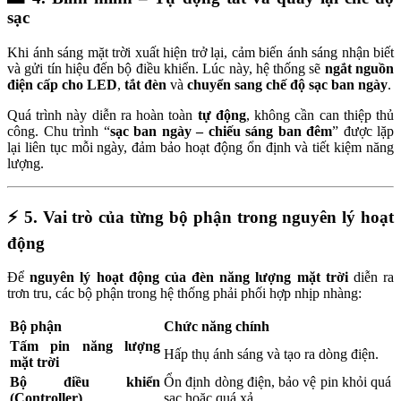
sạc
Khi ánh sáng mặt trời xuất hiện trở lại, cảm biến ánh sáng nhận biết
và gửi tín hiệu đến bộ điều khiển. Lúc này, hệ thống sẽ
ngắt nguồn
điện cấp cho LED
,
tắt đèn
và
chuyển sang chế độ sạc ban ngày
.
Quá trình này diễn ra hoàn toàn
tự động
, không cần can thiệp thủ
công. Chu trình “
sạc ban ngày – chiếu sáng ban đêm
” được lặp
lại liên tục mỗi ngày, đảm bảo hoạt động ổn định và tiết kiệm năng
lượng.
⚡
5. Vai trò của từng bộ phận trong nguyên lý hoạt
động
Để
nguyên lý hoạt động của đèn năng lượng mặt trời
diễn ra
trơn tru, các bộ phận trong hệ thống phải phối hợp nhịp nhàng:
Bộ phận
Chức năng chính
Tấm pin năng lượng
Hấp thụ ánh sáng và tạo ra dòng điện.
mặt trời
Bộ điều khiển
Ổn định dòng điện, bảo vệ pin khỏi quá
(Controller)
sạc hoặc quá xả.