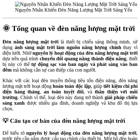
Nguyên Nhân Khiến Đèn Năng Lượng Mặt Trời Sáng Yếu
🌞
Tổng quan về đèn năng lượng mặt trời
Đèn năng lượng mặt trời
là thiết bị chiếu sáng thông minh, sử
dụng
ánh sáng mặt trời làm nguồn năng lượng chính
thay vì
điện lưới. Nhờ
nguyên lý hoạt động của đèn năng lượng mặt trời
dựa trên quá trình
chuyển đổi quang năng thành điện năng
, thiết
bị này có thể
tự động sạc vào ban ngày và phát sáng vào ban
đêm
mà không cần sự can thiệp của con người.
Khác với các loại đèn truyền thống tiêu tốn điện năng, đèn năng
lượng mặt trời hoạt động
hoàn toàn độc lập
, giúp
tiết kiệm chi phí
điện hàng tháng
,
an toàn tuyệt đối
, và
thân thiện với môi
trường
. Chính vì thế, loại đèn này đang trở thành
giải pháp chiếu
sáng xanh
được nhiều gia đình, doanh nghiệp và khu đô thị lựa
chọn.
💡
Cấu tạo cơ bản của đèn năng lượng mặt trời
Để hiểu rõ
nguyên lý hoạt động của đèn năng lượng mặt trời
,
trước tiên cần nắm được cấu tạo chính của thiết bị. Một bộ đèn hoàn