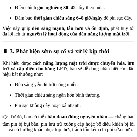
Điều chỉnh
góc nghiêng 30–45°
tùy theo mùa.
Đảm bảo
thời gian chiếu sáng 6–8 giờ/ngày
để pin sạc đầy.
Việc này giúp
đèn sáng mạnh, lâu hơn và ổn định
, phát huy tối
đa lợi ích từ
nguyên lý hoạt động của đèn năng lượng mặt trời
.
🔋
3. Phát hiện sớm sự cố và xử lý kịp thời
Khi hiểu được cách
năng lượng mặt trời được chuyển hóa, lưu
trữ và cấp điện cho bóng LED
, bạn sẽ dễ dàng nhận biết các dấu
hiệu bất thường như:
Đèn sáng yếu dù trời nắng nhiều.
Thời gian chiếu sáng ngắn hơn bình thường.
Pin sạc không đầy hoặc xả nhanh.
👉 Từ đó, bạn có thể
chẩn đoán đúng nguyên nhân
— chẳng hạn
tấm pin bị bụi bẩn, pin lưu trữ xuống cấp hoặc bộ điều khiển bị lỗi
— và có hướng khắc phục kịp thời, tránh tốn kém chi phí sửa chữa.